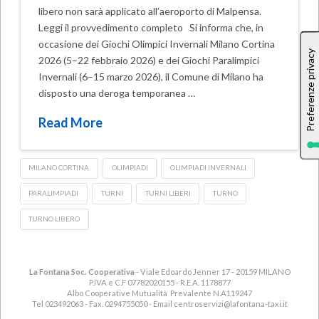
libero non sarà applicato all’aeroporto di Malpensa.
Leggi il provvedimento completo Si informa che, in
occasione dei Giochi Olimpici Invernali Milano Cortina
2026 (5–22 febbraio 2026) e dei Giochi Paralimpici
Invernali (6–15 marzo 2026), il Comune di Milano ha
disposto una deroga temporanea …
Read More
MILANO CORTINA
OLIMPIADI
OLIMPIADI INVERNALI
PARALIMPIADI
TURNI
TURNI LIBERI
TURNO
TURNO LIBERO
La Fontana Soc. Cooperativa
- Viale Edoardo Jenner 17 - 20159 MILANO
P.IVA e C.F 07782020155 - R.E.A. 1178877
Albo Cooperative Mutualità Prevalente N.A119247
Tel 023492063 - Fax. 0294755050 - Email
centroservizi@lafontana-taxi.it