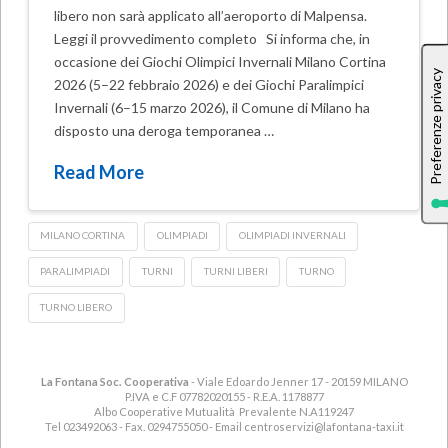
libero non sarà applicato all’aeroporto di Malpensa.
Leggi il provvedimento completo Si informa che, in
occasione dei Giochi Olimpici Invernali Milano Cortina
2026 (5–22 febbraio 2026) e dei Giochi Paralimpici
Invernali (6–15 marzo 2026), il Comune di Milano ha
disposto una deroga temporanea …
Read More
MILANO CORTINA
OLIMPIADI
OLIMPIADI INVERNALI
PARALIMPIADI
TURNI
TURNI LIBERI
TURNO
TURNO LIBERO
La Fontana Soc. Cooperativa
- Viale Edoardo Jenner 17 - 20159 MILANO
P.IVA e C.F 07782020155 - R.E.A. 1178877
Albo Cooperative Mutualità Prevalente N.A119247
Tel 023492063 - Fax. 0294755050 - Email
centroservizi@lafontana-taxi.it