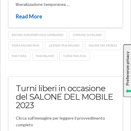
liberalizzazione temporanea …
Read More
BACINO AEROPORTUALE LOMBARDO
COMUNE DI MILANO
FIERA MILANO RHO
LICENZA TAXI MILANO
SALONE DEL MOBILE
TAXI FIERA
TAXI MILANO
TURNI TAXI 2026
Turni liberi in occasione
del SALONE DEL MOBILE
2023
Clicca sull’immagine per leggere il provvedimento
completo