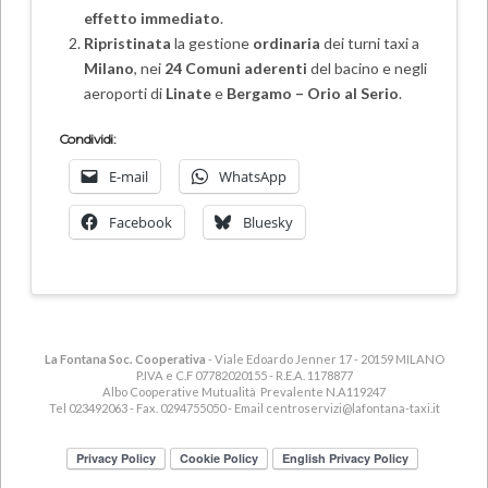
effetto immediato
.
Ripristinata
la gestione
ordinaria
dei turni taxi a
Milano
, nei
24 Comuni aderenti
del bacino e negli
aeroporti di
Linate
e
Bergamo – Orio al Serio
.
Condividi:
E-mail
WhatsApp
Facebook
Bluesky
La Fontana Soc. Cooperativa
- Viale Edoardo Jenner 17 - 20159 MILANO
P.IVA e C.F 07782020155 - R.E.A. 1178877
Albo Cooperative Mutualità Prevalente N.A119247
Tel 023492063 - Fax. 0294755050 - Email
centroservizi@lafontana-taxi.it