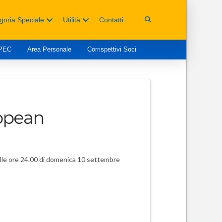
goria Speciale
Utilità
Contatti
 PEC
Area Personale
Corrispettivi Soci
ropean
alle ore 24.00 di domenica 10 settembre