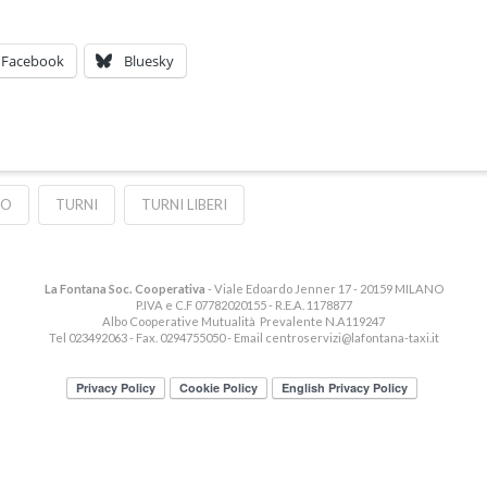
Facebook
Bluesky
CO
TURNI
TURNI LIBERI
La Fontana Soc. Cooperativa
- Viale Edoardo Jenner 17 - 20159 MILANO
P.IVA e C.F 07782020155 - R.E.A. 1178877
Albo Cooperative Mutualità Prevalente N.A119247
Tel 023492063 - Fax. 0294755050 - Email
centroservizi@lafontana-taxi.it