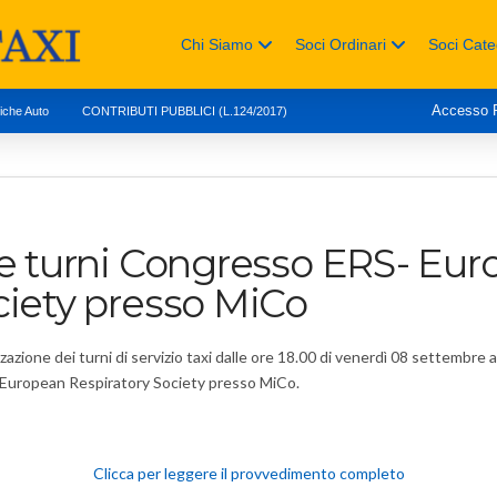
Chi Siamo
Soci Ordinari
Soci Cate
Accesso
tiche Auto
CONTRIBUTI PUBBLICI (L.124/2017)
ne turni Congresso ERS- Eu
ciety presso MiCo
zzazione
dei turni di servizio taxi
dalle ore 18.00 di venerdì 08 settembre 
 European Respiratory Society presso MiCo.
Clicca per leggere il provvedimento completo