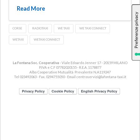
Read More
CORSE
RADIOTAXI
WE TAXI
WE TAXI CONNECT
WETAXI
WETAXI CONNECT
La Fontana Soc. Cooperativa
- Viale Edoardo Jenner 17 - 20159 MILANO
P.IVA e C.F 07782020155 - R.E.A. 1178877
Albo Cooperative Mutualità Prevalente N.A119247
Tel 023492063 - Fax. 0294755050 - Email
centroservizi@lafontana-taxi.it