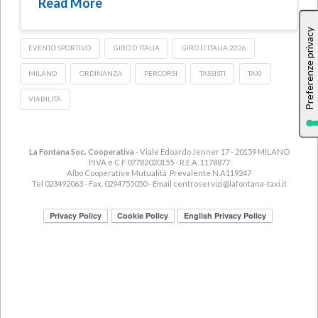
Read More
EVENTO SPORTIVO
GIRO D'ITALIA
GIRO D'ITALIA 2026
MILANO
ORDINANZA
PERCORSI
TASSISTI
TAXI
VIABILITÀ
La Fontana Soc. Cooperativa
- Viale Edoardo Jenner 17 - 20159 MILANO
P.IVA e C.F 07782020155 - R.E.A. 1178877
Albo Cooperative Mutualità Prevalente N.A119247
Tel 023492063 - Fax. 0294755050 - Email
centroservizi@lafontana-taxi.it