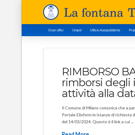
Orari uffici
Unipol
Ufficio Autopubbliche
Pra
RIMBORSO BAND
rimborsi degli i
attività alla da
Il Comune di Milano comunica che a parti
Portale Elixform le istanze di richiesta de
del 14/03/2024. Questo è il link a cui …
Read More