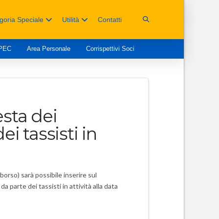
goria Speciale
Utilità
Contatti
 PEC
Area Personale
Corrispettivi Soci
sta dei
ei tassisti in
orso) sarà possibile inserire sul
da parte dei tassisti in attività alla data