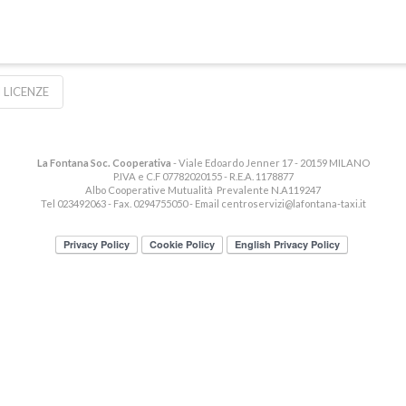
 LICENZE
La Fontana Soc. Cooperativa
- Viale Edoardo Jenner 17 - 20159 MILANO
P.IVA e C.F 07782020155 - R.E.A. 1178877
Albo Cooperative Mutualità Prevalente N.A119247
Tel 023492063 - Fax. 0294755050 - Email
centroservizi@lafontana-taxi.it