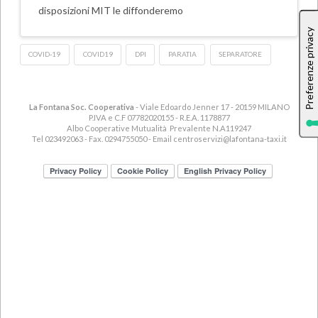
disposizioni MIT le diffonderemo
COVID-19
COVID19
DPI
PARATIA
SEPARATORE
La Fontana Soc. Cooperativa
- Viale Edoardo Jenner 17 - 20159 MILANO
P.IVA e C.F 07782020155 - R.E.A. 1178877
Albo Cooperative Mutualità Prevalente N.A119247
Tel 023492063 - Fax. 0294755050 - Email
centroservizi@lafontana-taxi.it