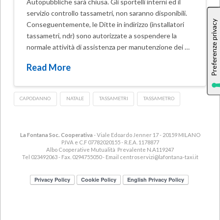
Autopubbliche sarà chiusa. Gli sportelli interni ed il
servizio controllo tassametri, non saranno disponibili.
Conseguentemente, le Ditte in indirizzo (installatori
tassametri, ndr) sono autorizzate a sospendere la
normale attività di assistenza per manutenzione dei …
Read More
CAPODANNO
NATALE
TASSAMETRI
TASSAMETRO
La Fontana Soc. Cooperativa
- Viale Edoardo Jenner 17 - 20159 MILANO
P.IVA e C.F 07782020155 - R.E.A. 1178877
Albo Cooperative Mutualità Prevalente N.A119247
Tel 023492063 - Fax. 0294755050 - Email
centroservizi@lafontana-taxi.it