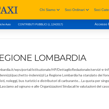
Chi Siamo
Soci Ordinari
Soci Cate
Accesso
tiche Auto
CONTRIBUTI PUBBLICI (L.124/2017)
REGIONE LOMBARDIA
ardia.it/wps/portal/istituzionale/HP/DettaglioRedazionale/servizi-e-info
nizzi/pacchetto-indennizzi La Regione Lombardia ha stanziato dei fondi p
ssisti, noleggi, bus turistici e distributori di carburante… La quota per si
 Lasciamo ad ognuno e alle Organizzazioni Sindacali le valutazioni del cas