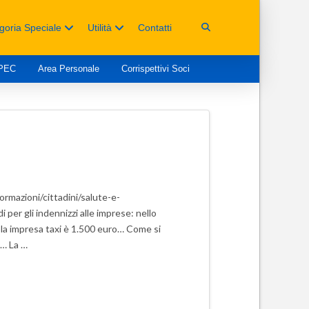
goria Speciale
Utilità
Contatti
 PEC
Area Personale
Corrispettivi Soci
rmazioni/cittadini/salute-e-
er gli indennizzi alle imprese: nello
ngola impresa taxi è 1.500 euro… Come si
o… La …