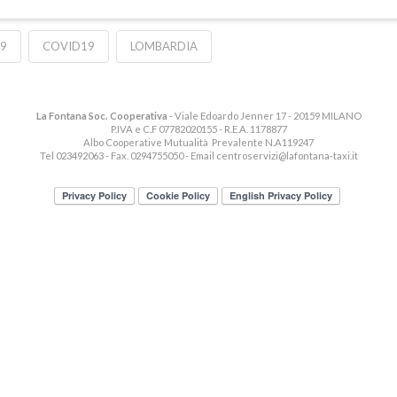
9
COVID19
LOMBARDIA
La Fontana Soc. Cooperativa
- Viale Edoardo Jenner 17 - 20159 MILANO
P.IVA e C.F 07782020155 - R.E.A. 1178877
Albo Cooperative Mutualità Prevalente N.A119247
Tel 023492063 - Fax. 0294755050 - Email
centroservizi@lafontana-taxi.it