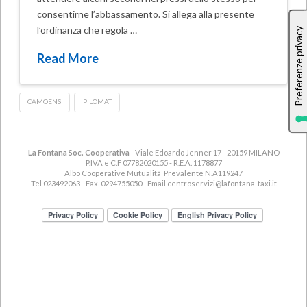
consentirne l’abbassamento. Si allega alla presente
l’ordinanza che regola …
Read More
CAMOENS
PILOMAT
La Fontana Soc. Cooperativa
- Viale Edoardo Jenner 17 - 20159 MILANO
P.IVA e C.F 07782020155 - R.E.A. 1178877
Albo Cooperative Mutualità Prevalente N.A119247
Tel 023492063 - Fax. 0294755050 - Email
centroservizi@lafontana-taxi.it