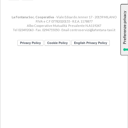
La Fontana Soc. Cooperativa
- Viale Edoardo Jenner 17 - 20159 MILANO
P.IVA e C.F 07782020155 - R.E.A. 1178877
Albo Cooperative Mutualità Prevalente N.A119247
Tel 023492063 - Fax. 0294755050 - Email
centroservizi@lafontana-taxi.it