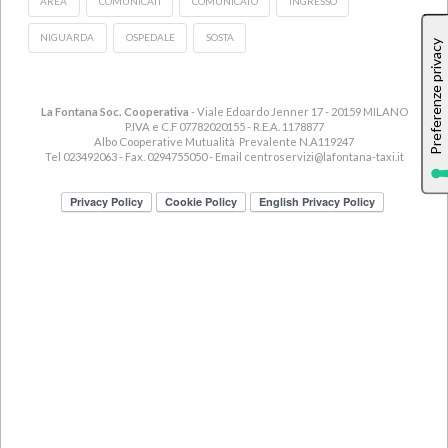
AREA
COMUNICATI
COMUNICATO
INGRESSO
NIGUARDA
OSPEDALE
SOSTA
La Fontana Soc. Cooperativa
- Viale Edoardo Jenner 17 - 20159 MILANO
P.IVA e C.F 07782020155 - R.E.A. 1178877
Albo Cooperative Mutualità Prevalente N.A119247
Tel 023492063 - Fax. 0294755050 - Email
centroservizi@lafontana-taxi.it