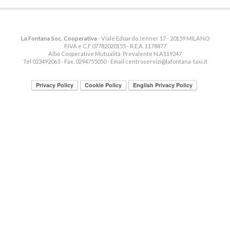
La Fontana Soc. Cooperativa
- Viale Edoardo Jenner 17 - 20159 MILANO
P.IVA e C.F 07782020155 - R.E.A. 1178877
Albo Cooperative Mutualità Prevalente N.A119247
Tel 023492063 - Fax. 0294755050 - Email
centroservizi@lafontana-taxi.it