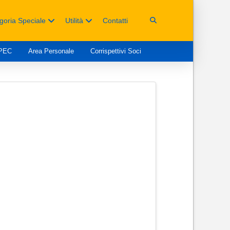
goria Speciale
Utilità
Contatti
 PEC
Area Personale
Corrispettivi Soci