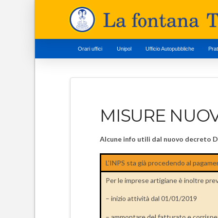
Orari uffici
Unipol
Ufficio Autopubbliche
Pra
MISURE NUOV
Alcune info utili dal nuovo decreto 
L’INPS sta già procedendo al pagamen
Per le imprese artigiane è inoltre pr
– inizio attività dal 01/01/2019
– ammontare del fatturato e corrispetti