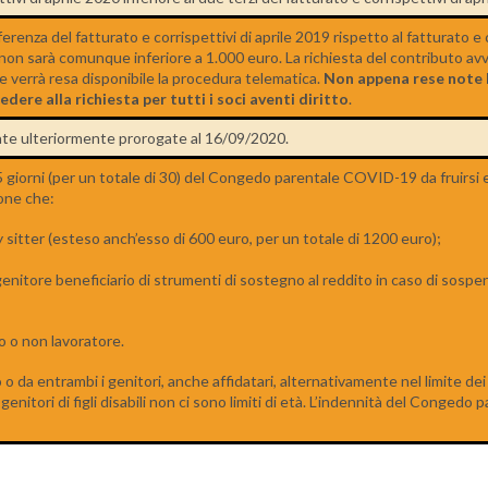
ferenza del fatturato e corrispettivi di aprile 2019 rispetto al fatturato e 
 non sarà comunque inferiore a 1.000 euro. La richiesta del contributo av
he verrà resa disponibile la procedura telematica.
Non appena rese note 
edere alla richiesta per tutti i soci aventi diritto
.
te ulteriormente prorogate al 16/09/2020.
15 giorni (per un totale di 30) del Congedo parentale COVID-19 da fruirsi
one che:
y sitter (esteso anch’esso di 600 euro, per un totale di 1200 euro);
o genitore beneficiario di strumenti di sostegno al reddito in caso di sospe
o o non lavoratore.
o da entrambi i genitori, anche affidatari, alternativamente nel limite dei
r i genitori di figli disabili non ci sono limiti di età. L’indennità del Cong