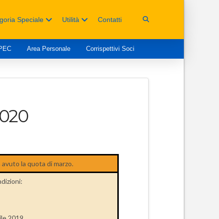
goria Speciale
Utilità
Contatti
 PEC
Area Personale
Corrispettivi Soci
020
avuto la quota di marzo.
dizioni:
rile 2019