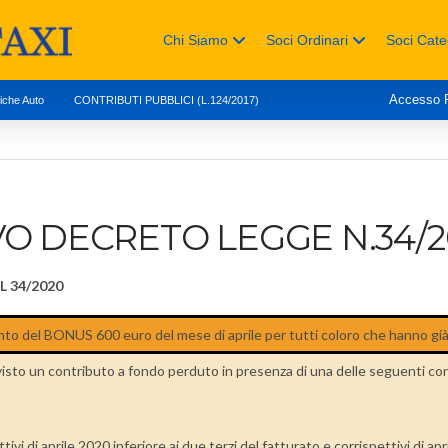
Chi Siamo
Soci Ordinari
Soci Cate
Accesso
tiche Auto
CONTRIBUTI PUBBLICI (L.124/2017)
O DECRETO LEGGE N.34/2
DL 34/2020
to del BONUS 600 euro del mese di aprile per tutti coloro che hanno già 
evisto un contributo a fondo perduto in presenza di una delle seguenti con
vi di aprile 2020 inferiore ai due terzi del fatturato e corrispettivi di ap